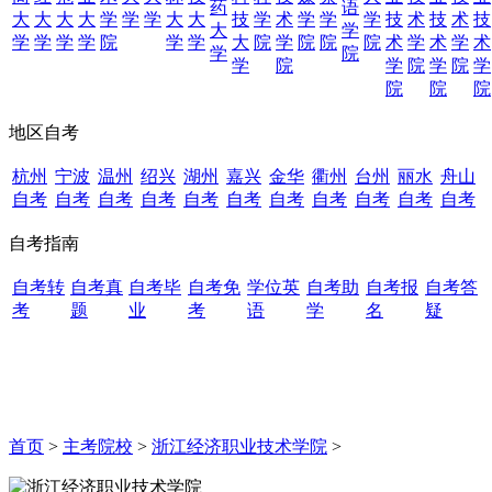
药
语
大
大
大
大
学
学
学
大
大
技
学
术
学
学
学
技
术
技
术
技
大
学
学
学
学
学
院
学
学
大
院
学
院
院
院
术
学
术
学
术
学
院
学
院
学
院
学
院
学
院
院
院
地区自考
杭州
宁波
温州
绍兴
湖州
嘉兴
金华
衢州
台州
丽水
舟山
自考
自考
自考
自考
自考
自考
自考
自考
自考
自考
自考
自考指南
自考转
自考真
自考毕
自考免
学位英
自考助
自考报
自考答
考
题
业
考
语
学
名
疑
首页
>
主考院校
>
浙江经济职业技术学院
>