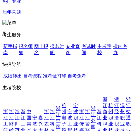
热门专业
历年真题
X
考生服务
新手指
报名须
网上报
报名时
专业查
考试时
主考院
省内考
南
知
名
间
询
间
校
办
快捷导航
成绩转出
自考课程
准考证打印
自考免考
主考院校
浙
浙
浙
杭
宁
江
杭
江
温
江
浙
浙
浙
浙
浙
浙
中
浙
浙
州
宁
波
浙
浙
浙
商
州
经
州
交
江
江
江
江
江
江
国
宁
嘉
江
江
电
波
职
江
江
江
业
职
济
职
通
中
外
工
财
师
工
美
波
兴
农
科
子
工
业
传
警
树
职
业
职
业
职
医
国
商
经
范
业
术
大
大
林
技
科
程
技
媒
察
人
业
技
业
技
业