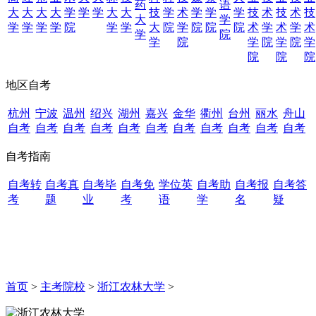
药
语
大
大
大
大
学
学
学
大
大
技
学
术
学
学
学
技
术
技
术
技
大
学
学
学
学
学
院
学
学
大
院
学
院
院
院
术
学
术
学
术
学
院
学
院
学
院
学
院
学
院
院
院
地区自考
杭州
宁波
温州
绍兴
湖州
嘉兴
金华
衢州
台州
丽水
舟山
自考
自考
自考
自考
自考
自考
自考
自考
自考
自考
自考
自考指南
自考转
自考真
自考毕
自考免
学位英
自考助
自考报
自考答
考
题
业
考
语
学
名
疑
首页
>
主考院校
>
浙江农林大学
>