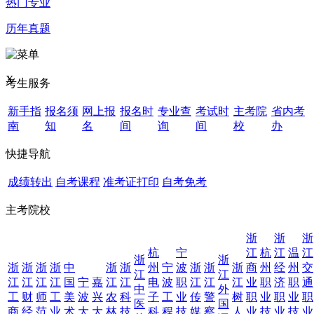
热门专业
历年真题
X
考生服务
新手指
报名须
网上报
报名时
专业查
考试时
主考院
省内考
南
知
名
间
询
间
校
办
快捷导航
成绩转出
自考课程
准考证打印
自考免考
主考院校
浙
浙
浙
杭
宁
江
杭
江
温
江
浙
浙
浙
浙
浙
浙
中
浙
浙
州
宁
波
浙
浙
浙
商
州
经
州
交
江
江
江
江
江
江
国
宁
嘉
江
江
电
波
职
江
江
江
业
职
济
职
通
中
外
工
财
师
工
美
波
兴
农
科
子
工
业
传
警
树
职
业
职
业
职
医
国
商
经
范
业
术
大
大
林
技
科
程
技
媒
察
人
业
技
业
技
业