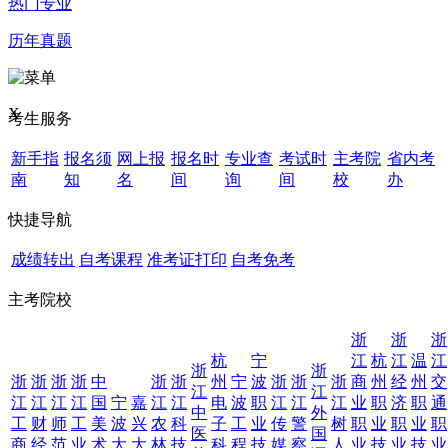
热门专业
历年真题
X
考生服务
新手指
报名须
网上报
报名时
专业查
考试时
主考院
省内考
南
知
名
间
询
间
校
办
快捷导航
成绩转出
自考课程
准考证打印
自考免考
主考院校
浙
浙
浙
杭
宁
江
杭
江
温
江
浙
浙
浙
浙
浙
浙
中
浙
浙
州
宁
波
浙
浙
浙
商
州
经
州
交
江
江
江
江
江
江
国
宁
嘉
江
江
电
波
职
江
江
江
业
职
济
职
通
中
外
工
财
师
工
美
波
兴
农
科
子
工
业
传
警
树
职
业
职
业
职
医
国
商
经
范
业
术
大
大
林
技
科
程
技
媒
察
人
业
技
业
技
业