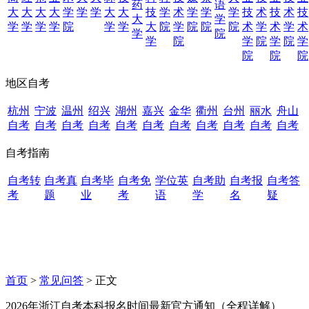
药
语
大
大
大
大
学
学
学
大
大
技
学
术
学
学
学
技
术
技
术
技
大
学
学
学
学
学
院
学
学
大
院
学
院
院
院
术
学
术
学
术
学
院
学
院
学
院
学
院
学
院
院
院
地区自考
杭州
宁波
温州
绍兴
湖州
嘉兴
金华
衢州
台州
丽水
舟山
自考
自考
自考
自考
自考
自考
自考
自考
自考
自考
自考
自考指南
自考转
自考真
自考毕
自考免
学位英
自考助
自考报
自考答
考
题
业
考
语
学
名
疑
首页
>
常见问答
> 正文
2026年浙江自考本科报名时间最新官方通知（全程详解）