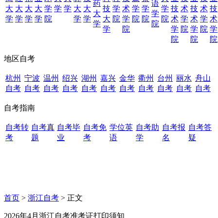
药
语
大
大
大
大
学
学
学
大
大
技
学
术
学
学
学
技
术
技
术
技
大
学
学
学
学
学
院
学
学
大
院
学
院
院
院
术
学
术
学
术
学
院
学
院
学
院
学
院
学
院
院
院
地区自考
杭州
宁波
温州
绍兴
湖州
嘉兴
金华
衢州
台州
丽水
舟山
自考
自考
自考
自考
自考
自考
自考
自考
自考
自考
自考
自考指南
自考转
自考真
自考毕
自考免
学位英
自考助
自考报
自考答
考
题
业
考
语
学
名
疑
首页
>
浙江自考
> 正文
2026年4月浙江自考准考证打印须知