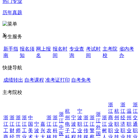
热门专业
历年真题
X
考生服务
新手指
报名须
网上报
报名时
专业查
考试时
主考院
省内考
南
知
名
间
询
间
校
办
快捷导航
成绩转出
自考课程
准考证打印
自考免考
主考院校
浙
浙
浙
杭
宁
江
杭
江
温
江
浙
浙
浙
浙
浙
浙
中
浙
浙
州
宁
波
浙
浙
浙
商
州
经
州
交
江
江
江
江
江
江
国
宁
嘉
江
江
电
波
职
江
江
江
业
职
济
职
通
中
外
工
财
师
工
美
波
兴
农
科
子
工
业
传
警
树
职
业
职
业
职
医
国
商
经
范
业
术
大
大
林
技
科
程
技
媒
察
人
业
技
业
技
业