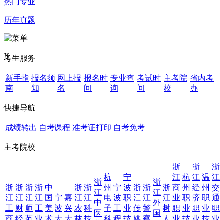
热门专业
历年真题
X
考生服务
新手指
报名须
网上报
报名时
专业查
考试时
主考院
省内考
南
知
名
间
询
间
校
办
快捷导航
成绩转出
自考课程
准考证打印
自考免考
主考院校
浙
浙
浙
杭
宁
江
杭
江
温
江
浙
浙
浙
浙
浙
浙
中
浙
浙
州
宁
波
浙
浙
浙
商
州
经
州
交
江
江
江
江
江
江
国
宁
嘉
江
江
电
波
职
江
江
江
业
职
济
职
通
中
外
工
财
师
工
美
波
兴
农
科
子
工
业
传
警
树
职
业
职
业
职
医
国
商
经
范
业
术
大
大
林
技
科
程
技
媒
察
人
业
技
业
技
业