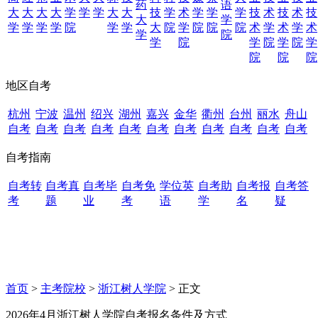
药
语
大
大
大
大
学
学
学
大
大
技
学
术
学
学
学
技
术
技
术
技
大
学
学
学
学
学
院
学
学
大
院
学
院
院
院
术
学
术
学
术
学
院
学
院
学
院
学
院
学
院
院
院
地区自考
杭州
宁波
温州
绍兴
湖州
嘉兴
金华
衢州
台州
丽水
舟山
自考
自考
自考
自考
自考
自考
自考
自考
自考
自考
自考
自考指南
自考转
自考真
自考毕
自考免
学位英
自考助
自考报
自考答
考
题
业
考
语
学
名
疑
首页
>
主考院校
>
浙江树人学院
> 正文
2026年4月浙江树人学院自考报名条件及方式